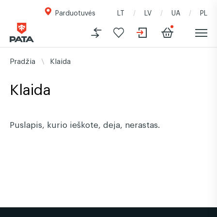
Parduotuvės
LT
LV
UA
PL
Pradžia
Klaida
Klaida
Puslapis, kurio ieškote, deja, nerastas.