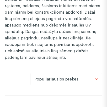
rąstams, baldams, žaislams ir kitiems mediniams
gaminiams bei konstrukcijoms apdoroti. Dažai
linų sėmenų aliejaus pagrindu yra natūralūs,
apsaugo medieną nuo drėgmės ir saulės UV
spindulių. Danga, nudažyta dažais linų sėmenų
aliejaus pagrindu, nesilupa ir neskilinėja. Jie
naudojami tiek naujiems paviršiams apdoroti,
tiek anksčiau aliejiniais linų sėmenų dažais
padengtam paviršiui atnaujinti.
Populiariausios prekės