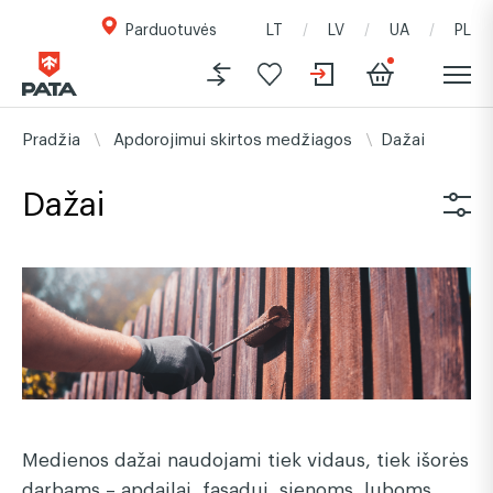
Parduotuvės
LT
LV
UA
PL
Pradžia
Apdorojimui skirtos medžiagos
Dažai
Dažai
Medienos dažai naudojami tiek vidaus, tiek išorės
darbams – apdailai, fasadui, sienoms, luboms,