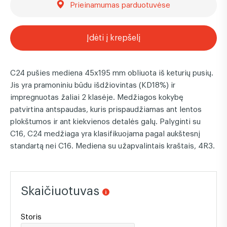
Prieinamumas parduotuvėse
Įdėti į krepšelį
C24 pušies mediena 45x195 mm obliuota iš keturių pusių.
Jis yra pramoniniu būdu išdžiovintas (KD18%) ir
impregnuotas žaliai 2 klasėje. Medžiagos kokybę
patvirtina antspaudas, kuris prispaudžiamas ant lentos
plokštumos ir ant kiekvienos detalės galų. Palyginti su
C16, C24 medžiaga yra klasifikuojama pagal aukštesnį
standartą nei C16. Mediena su užapvalintais kraštais, 4R3.
Skaičiuotuvas
Storis