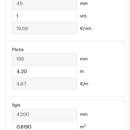
mm
vnt.
€/vnt.
Plotis
mm
m
€/m
Ilgis
mm
2
m