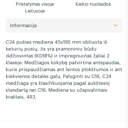
Pristatymas visoje
Kiekio nuolaidos
Lietuvoje
Informacija
C24 pušies mediena 45x195 mm obliuota iš
keturių pusių. Jis yra pramoniniu būdu
išdžiovintas (KD18%) ir impregnuotas žaliai 2
klasėje. Medžiagos kokybę patvirtina antspaudas,
kuris prispaudžiamas ant lentos plokštumos ir ant
kiekvienos detalės galų. Palyginti su C16, C24
medžiaga yra klasifikuojama pagal aukštesnį
standartą nei C16. Mediena su užapvalintais
kraštais, 4R3.