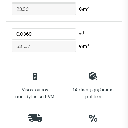
2
€/m
3
m
3
€/m
Visos kainos
14 dienų grąžinimo
nurodytos su PVM
politika