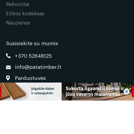
Rekvizitai
Etikos kodeksas
Naujienos
Susisiekite su mumis
+370 52648125
info@patatimber.lt
Parduotuvės
© 2026 | pata.lt