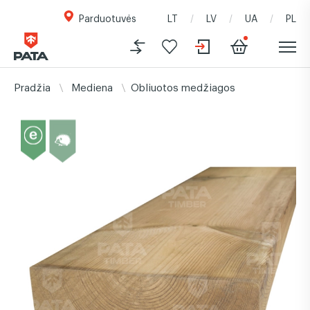
Parduotuvės
LT
LV
UA
PL
Pradžia
Mediena
Obliuotos medžiagos