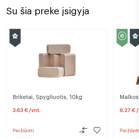
Su šia preke įsigyja
Briketai, Spygliuotis, 10kg
Malkos,
3.63 € /vnt.
6.27 € /
Peržiūrėti
Peržiūrėt