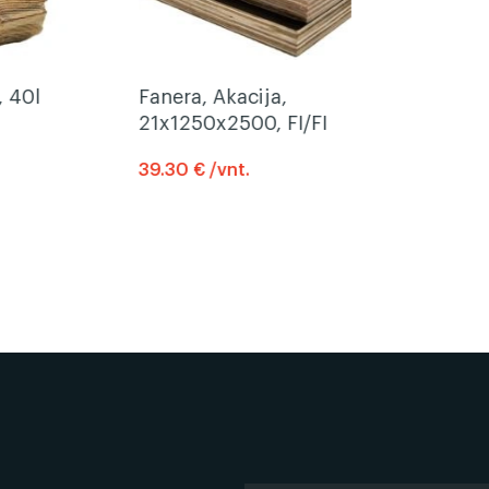
, 40l
Fanera, Akacija,
21x1250x2500, FI/FI
39.30 € /vnt.