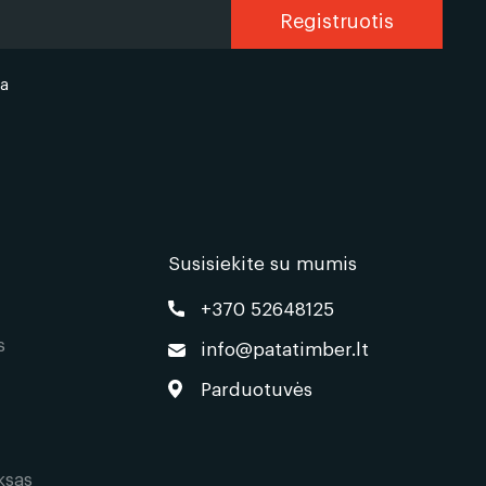
ka
Susisiekite su mumis
+370 52648125
s
info@patatimber.lt
Parduotuvės
ksas