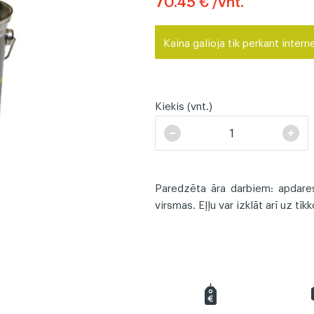
70.45 € /vnt.
Kaina galioja tik perkant intern
a
Lentjuostės
Tvoros 
Kiekis (vnt.)
Paredzēta āra darbiem: apdare
virsmas. Eļļu var izklāt arī uz tīk