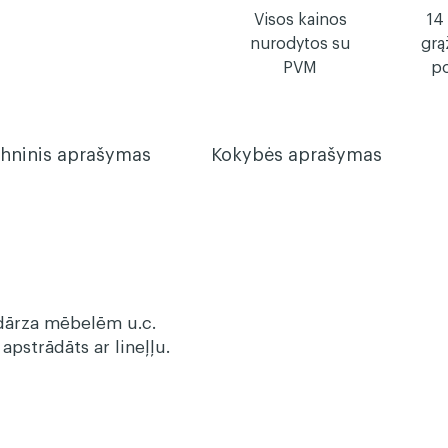
Visos kainos
14
nurodytos su
grą
PVM
po
hninis aprašymas
Kokybės aprašymas
 dārza mēbelēm u.c.
 apstrādāts ar lineļļu.