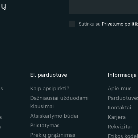
ių
Sutinku su
Privatumo politi
El. parduotuvė
Informacija
ės
Kaip apsipirkti?
Apie mus
Dažniausiai užduodami
Parduotuvė
klausimai
Kontaktai
Atsiskaitymo būdai
s
Karjera
Pristatymas
u
Rekvizitai
Prekių grąžinimas
Etikos kode