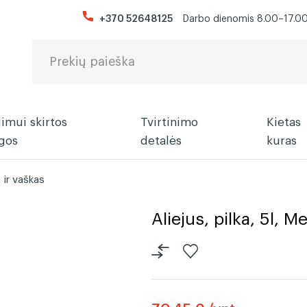
+370 52648125
Darbo dienomis 8.00–17.00 
imui skirtos
Tvirtinimo
Kietas
gos
detalės
kuras
i ir vaškas
bė
Grindlentės
Fanera
Aliejai ir vaškas
Kabės
Malkos
Lentos 
Medinia
Dažai
Jungtys
Anglys
Aliejus, pilka, 5l, M
Medžio masyvo
Lentos 
grindlentės
Pirties 
Pramoniniu būdu
Pirties
dažytos grindlentės