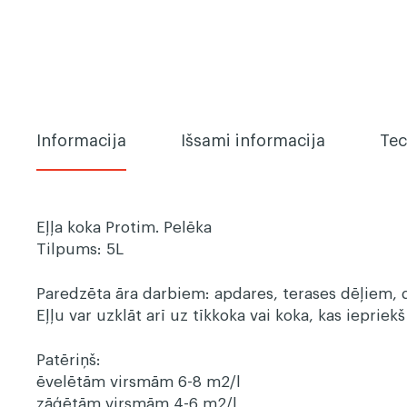
Informacija
Išsami informacija
Tec
Eļļa koka Protim. Pelēka
Tilpums: 5L
Paredzēta āra darbiem: apdares, terases dēļiem,
Eļļu var uzklāt arī uz tīkkoka vai koka, kas iepriekš
Patēriņš:
ēvelētām virsmām 6-8 m2/l
zāģētām virsmām 4-6 m2/l