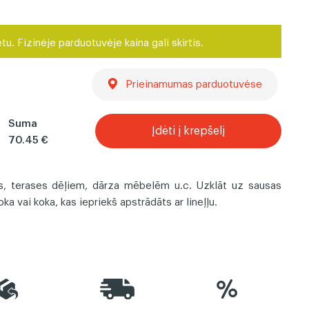
Termiškai kalibruota
mediena
etu. Fizinėje parduotuvėje kaina gali skirtis.
lentos
Prieinamumas parduotuvėse
Suma
Įdėti į krepšelį
70.45 €
s, terases dēļiem, dārza mēbelēm u.c. Uzklāt uz sausas
koka vai koka, kas iepriekš apstrādāts ar lineļļu.