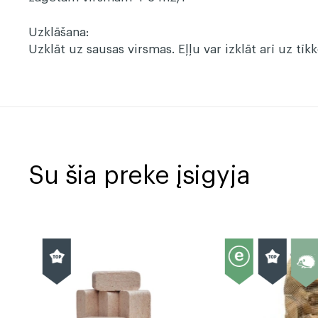
Uzklāšana:
Uzklāt uz sausas virsmas. Eļļu var izklāt arī uz tīkk
Su šia preke įsigyja