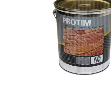
Obliuotos medžiagos
Pjautinė medien
C16/C24
Išdžiovinta
Kalibruota mediena
Nedžiovinta
Impregnuota