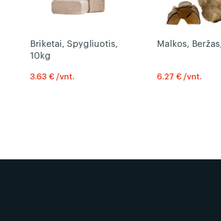
Briketai, Spygliuotis,
Malkos, Beržas
10kg
3.63 € /vnt.
6.27 € /vnt.