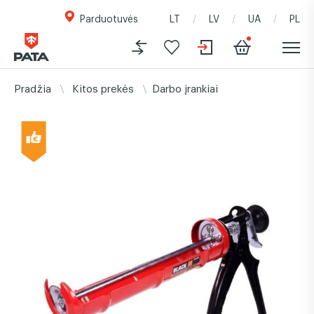
Parduotuvės
LT
LV
UA
PL
Pradžia
Kitos prekės
Darbo įrankiai