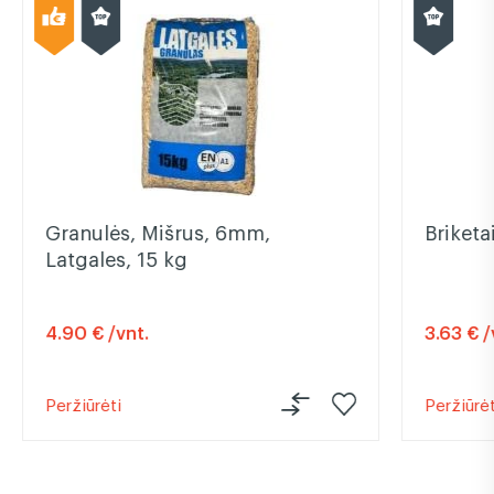
Granulės, Mišrus, 6mm,
Briketa
Latgales, 15 kg
4.90 € /vnt.
3.63 € /
Peržiūrėti
Peržiūrėt