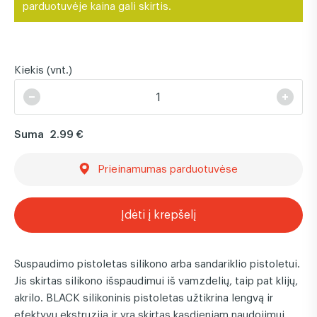
parduotuvėje kaina gali skirtis.
Kiekis (vnt.)
Suma
2.99 €
Prieinamumas parduotuvėse
Įdėti į krepšelį
Suspaudimo pistoletas silikono arba sandariklio pistoletui.
Jis skirtas silikono išspaudimui iš vamzdelių, taip pat klijų,
akrilo. BLACK silikoninis pistoletas užtikrina lengvą ir
efektyvų ekstruziją ir yra skirtas kasdieniam naudojimui.