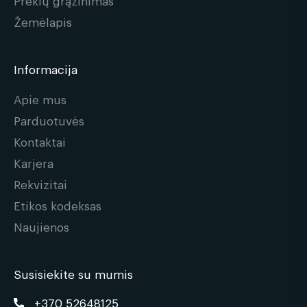
Prekių grąžinimas
Žemėlapis
Informacija
Apie mus
Parduotuvės
Kontaktai
Karjera
Rekvizitai
Etikos kodeksas
Naujienos
Susisiekite su mumis
+370 52648125