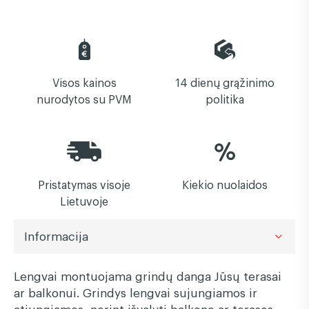
Visos kainos
14 dienų grąžinimo
nurodytos su PVM
politika
Pristatymas visoje
Kiekio nuolaidos
Lietuvoje
Informacija
Lengvai montuojama grindų danga Jūsų terasai
ar balkonui. Grindys lengvai sujungiamos ir
atjungiamos, norint išvalyti balkono ar terasos