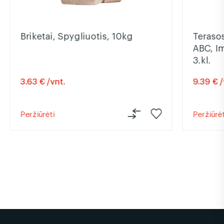
Briketai, Spygliuotis, 10kg
Terasos
ABC, I
3.kl.
3.63 € /vnt.
9.39 € /
Peržiūrėti
Peržiūrėt