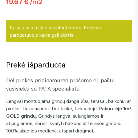
19.67 € /m2
Kaina galioja tik perkant internetu. Fizinėje
parduotuvėje kaina gali skirtis.
Prekė išparduota
Dėl prekės prieinamumo prašome el. paštu
susisiekti su PATA specialistu
Lengvai montuojama grindų danga Jūsų terasai, balkonui ar
pirčiai. Tinka naudoti tiek lauke, tiek viduje.
Pakuotėje 1m²
GOLD grindų
. Grindys lengvai sujungiamos ir
atjungiamos, norint išvalyti balkono ar terasos grindis.
100% akacijos mediena, atspari drėgmei.