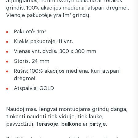
grindis. 100% akacijos mediena, atspari drėgmei.
Vienoje pakuotėje yra 1m² grindų.
Pakuotė: 1m²
Kiekis pakuotėje: 11 vnt.
Vienas vnt. dydis: 300 x 300 mm
Storis: 24 mm
Rūšis: 100% akacijos mediena, kuri atspari
drėgmei
Atspalvis: GOLD
Naudojimas: lengvai montuojama grindų danga,
tinkanti naudoti tiek viduje, tiek lauke,
pavyzdžiui,
terasoje
,
balkone
ar
pirtyje
.