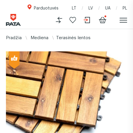
Parduotuvės
LT
LV
UA
PL
Pradžia
Mediena
Terasinės lentos