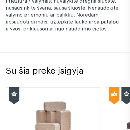
Priežiūra / valymas: nuvalykite drėgna šluoste,
nusausinkite švaria, sausa šluoste. Nenaudokite
valymo priemonių ar baliklių. Norėdami
apsaugoti grindis, užtepkite lauko arba patalpų
alyvos, priklausomai nuo naudojimo vietos.
Su šia preke įsigyja