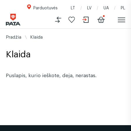
Parduotuvės
LT
LV
UA
PL
Pradžia
Klaida
Klaida
Puslapis, kurio ieškote, deja, nerastas.