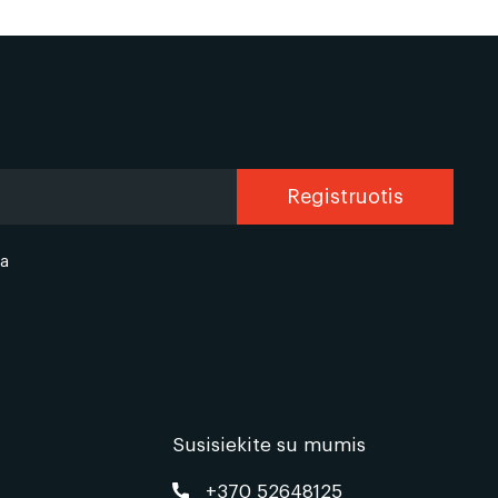
Termiškai kalibruota
mediena
lentos
ka
Susisiekite su mumis
+370 52648125