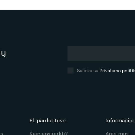
a
Lentjuostės
Tvoros 
ių
Sutinku su
Privatumo politi
El. parduotuvė
Informacija
ės
Kaip apsipirkti?
Apie mus